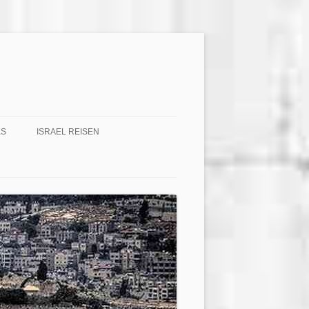
KS
ISRAEL REISEN
IM – JERUSALEM
F A T – FAITH ADVENTURE TRUTH
TEL – DIE KLAGEMAUER LIVE
HEART TO HEART IN ISRAEL
ER IST DER GOTT DER
S IST EIN BÜNDNIS?