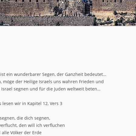
TEIL 3 – WE
TEIL 4 – DIE
ITEN
TEIL 5 – WA
?
TEIL 6 – WAS
TEIL 7 – DI
FESTE
ist ein wunderbarer Segen, der Ganzheit bedeutet…
en, möge der Heilige Israels uns wahren Frieden und
Israel segnen und für die Juden weltweit beten…
 lesen wir in Kapitel 12, Vers 3
l segnen, die dich segnen,
rflucht, den will ich verfluchen
 alle Völker der Erde