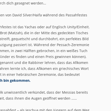
rch dich gesegnet werden…
gen von David Silver/Haifa während des Passahfestes
estes ist das Yachas oder auf Englisch Unity/Einheit.
Brot (Matzah), die in der Mitte des gedeckten Tisches
estreift, gequetscht und durchbohrt, ein perfektes Bild
uzigung passiert ist. Während der Pessach-Zeremonie
mmen, in zwei Hälften gebrochen, in ein weißes Tuch
 Kinder es finden und einen Preis gewinnen können).
genannt und die Rabbiner lehren, dass das Afikomen
Jahren lernte ich, dass Afikomen ein griechisches Wort
ort in einer hebräischen Zeremonie, das bedeutet
ch bin gekommen.
olk unwissentlich verkündet, dass der Messias bereits
Zeit, dass ihnen die Augen geöffnet werden ……
ssahfest – als Jeschua mit den Jüngern auf dem Weg