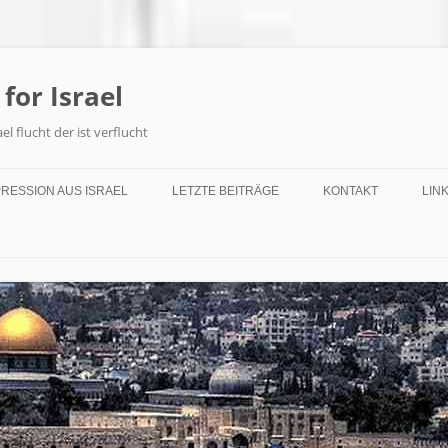
 for Israel
el flucht der ist verflucht
PRESSION AUS ISRAEL
LETZTE BEITRÄGE
KONTAKT
LIN
 A T – FAITH ADVENTURE TRUTH
BOTSCHAFTEN / MESSAGES
AK
OUR 2015
FÜR ALLE DENOMINATIONEN
KO
ERUSALEM
WEISHEITEN VON SIMON
EL AVIV (STRAND)
ZURÜCK ZU DEN BIBLISCHEN
TEIL 1 – W
TIFTSHÜTTE – HEBR. MISCHKAN
GRUNDLAGEN – DAVID SILVER
BIBEL?
ESS
EE GENEZARETH
GEBET FÜR DEINE ERRETTUNG
TEIL 2 – WA