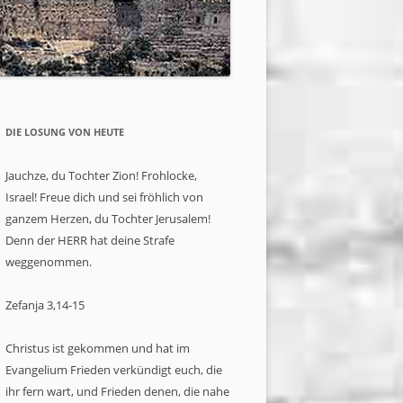
R IST YESHUA?
 DREIEINIGKEIT ?
S BEDEUTET ‚ISRAEL‘
DIE LOSUNG VON HEUTE
 IST „DIE KIRCHE“ ?
Jauchze, du Tochter Zion! Frohlocke,
E TORAH UND DIE
Israel! Freue dich und sei fröhlich von
ganzem Herzen, du Tochter Jerusalem!
Denn der HERR hat deine Strafe
weggenommen.
Zefanja 3,14-15
Christus ist gekommen und hat im
Evangelium Frieden verkündigt euch, die
ihr fern wart, und Frieden denen, die nahe