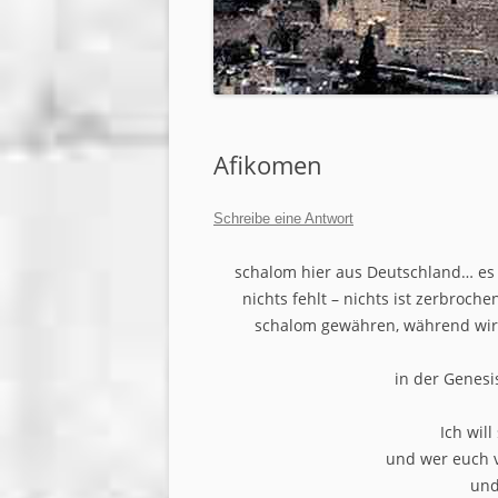
JUGENDARBEIT
SENIORENARBEIT
SÜCHTE UND ABHÄNGIGKE
FRAUEN GOTTES
Afikomen
MÄNNERARBEIT
Schreibe eine Antwort
GEFANGENENARBEIT
schalom hier aus Deutschland… es 
GEBETSDIENST
nichts fehlt – nichts ist zerbroch
schalom gewähren, während wir 
ROCKING CHURCH
in der Genesis
MOTORCYCLE MINISTRIES
Ich wil
und wer euch ve
und