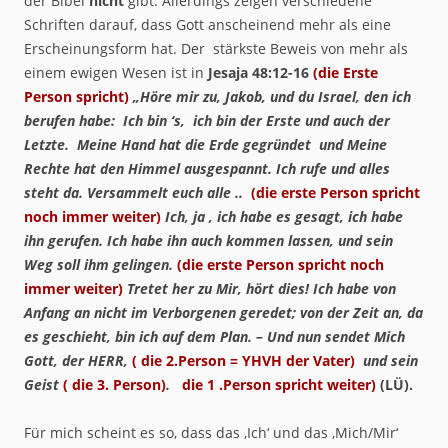
der Bibel
nicht
gibt. Allerdings zeigen verschiedene
Schriften darauf, dass Gott anscheinend mehr als eine
Erscheinungsform hat. Der stärkste Beweis von mehr als
einem ewigen Wesen ist in
Jesaja 48:12-16
(die Erste
Person spricht)
„Höre mir zu, Jakob, und du Israel, den ich
berufen habe: Ich bin ‘s, ich bin der Erste und auch der
Letzte. Meine Hand hat die Erde gegründet und Meine
Rechte hat den Himmel ausgespannt. Ich rufe und alles
steht da. Versammelt euch alle ..
(die erste Person spricht
noch immer weiter)
Ich, ja , ich habe es gesagt, ich habe
ihn gerufen. Ich habe ihn auch kommen lassen, und sein
Weg soll ihm gelingen.
(die erste Person spricht noch
immer weiter)
Tretet her zu Mir, hört dies! Ich habe von
Anfang an nicht im Verborgenen geredet; von der Zeit an, da
es geschieht, bin ich auf dem Plan. – Und nun sendet Mich
Gott, der HERR,
( die 2.Person = YHVH der Vater)
und sein
Geist
( die 3. Person)
.
die 1 .Person spricht weiter)
(LÜ).
Für mich scheint es so, dass das ‚Ich‘ und das ‚Mich/Mir‘