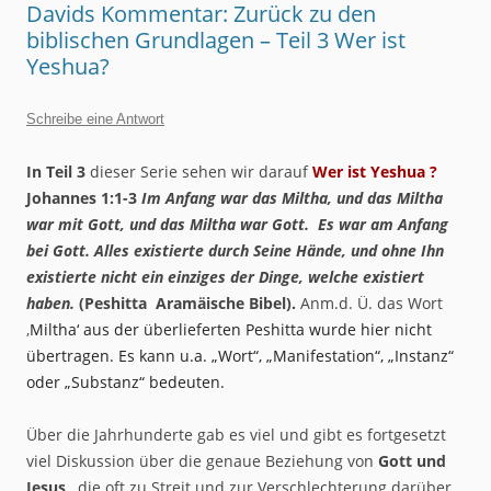
Davids Kommentar: Zurück zu den
biblischen Grundlagen – Teil 3 Wer ist
Yeshua?
Schreibe eine Antwort
In Teil 3
dieser Serie
sehen wir darauf
Wer ist Yeshua ?
Johannes 1:1-3
Im Anfang war das Miltha, und das Miltha
war mit Gott, und das Miltha war Gott. Es war am Anfang
bei Gott. Alles existierte durch Seine Hände, und ohne Ihn
existierte nicht ein einziges der Dinge, welche existiert
haben.
(Peshitta Aramäische Bibel).
Anm.d. Ü.
das Wort
‚
Miltha‘ aus der überlieferten Peshitta wurde hier nicht
übertragen. Es kann u.a. „Wort“, „Manifestation“, „Instanz“
oder „Substanz“ bedeuten.
Über die Jahrhunderte gab es viel und gibt es fortgesetzt
viel Diskussion über die genaue Beziehung von
Gott und
Jesus
, die oft zu Streit und zur Verschlechterung darüber