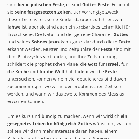
sind
keine jüdischen Feste
, es sind
Gottes Feste
. Er nennt
sie
Seine festgesetzten Zeiten
. Der vorrangige Zweck
dieser Feste ist es, seine Kinder darüber zu lehren, we
r
Jahwe
ist, aber sie sind auch ein großartiges Lehrmittel für
Erwachsene. Die Natur und der getreue Charakter
Gottes
und seines
Sohnes Jesus
kann ganz klar durch diese
Feste
erkannt werden. Muster und Zeitpunkte der
Feste
sind mit
dem Erntezyklus verbunden, und ihre Zeitsteuerung
schildert die prophetischen Pläne, die
Gott
für
Israel
, für
die Kirche
und
für die Welt
hat. Indem wir die
Feste
untersuchen, können wir ein viel deutlicheres Bild davon
zusammenfügen, wo wir in der prophetischen Zeit sein
werden, und wann wir das zweite Kommen des Messias
erwarten können.
Um es kurz und bündig zu machen, wenn wir wirklich
ein
gesegnetes Leben im Königreich Gottes
wünschen, warum
sollten wir dann mehr Interesse daran haben, einem
Kalender und Festen zu folgen, die nicht S
einem