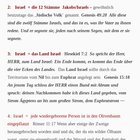
2: Israel = die 12 Stämme Jakobs/Israels –
gewöhnlich
heutzutage das ‚
Jüdische Volk
‘ genannt.
Genesis 49:
28 Alle diese
sind die zwölf Stämme Israels, und das ist es, was ihr Vater zu ihnen
redete. Und er segnete sie, jeden nach seinem Segen, mit dem er sie
segnete.
3: Israel = das Land Israel
Hesekiel 7:2
So spricht der Herr,
HERR, zum Land Israel: Ein Ende kommt, es kommt das Ende über
die vier Ecken des Landes.
Das
Land Israel
sollte durch das
Territorium vom
Nil
bis zum
Euphrat
angelegt sein.
Genesis 15:18
An jenem Tag schloss der HERR einen Bund mit Abram und
sprach: deinen Nachkommen habe ich dieses Land gegeben, vom
Strom Ägyptens an bis zum großen Strom, dem Euphratstrom —
4: Israel = jede wiedergeborene Person ist in den Olivenbaum
eingepflanzt
Römer 11:17 Wenn aber einige der Zweige
herausgebrochen worden sind und du, der du ein wilder Ölbaum
warst, unter sie eingepfropft und der Wurzel und der Fettigkeit des