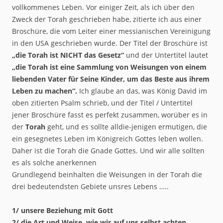
vollkommenes Leben. Vor einiger Zeit, als ich über den
Zweck der Torah geschrieben habe, zitierte ich aus einer
Broschüre, die vom Leiter einer messianischen Vereinigung
in den USA geschrieben wurde. Der Titel der Broschüre ist
„die Torah ist NICHT das Gesetz“
und der Untertitel lautet
„die Torah ist eine Sammlung von Weisungen von einem
liebenden Vater für Seine Kinder, um das Beste aus ihrem
Leben zu machen“.
Ich glaube an das, was König David im
oben zitierten Psalm schrieb, und der Titel / Untertitel
jener Broschüre fasst es perfekt zusammen, worüber es in
der
Torah
geht, und es sollte alldie-jenigen ermutigen, die
ein gesegnetes Leben im Königreich Gottes leben wollen.
Daher ist die Torah die Gnade Gottes. Und wir alle sollten
es als solche anerkennen
Grundlegend beinhalten die Weisungen in der Torah die
drei bedeutendsten Gebiete unsres Lebens …..
1/ unsere Beziehung mit Gott
2/ die Art und Weise, wie wir auf uns selbst achten