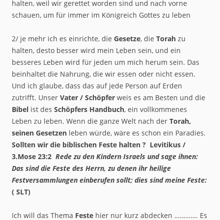
halten, weil wir gerettet worden sind und nach vorne
schauen, um für immer im Königreich Gottes zu leben
2/ je mehr ich es einrichte, die
Gesetze
, die
Torah
zu
halten, desto besser wird mein Leben sein, und ein
besseres Leben wird für jeden um mich herum sein. Das
beinhaltet die Nahrung, die wir essen oder nicht essen.
Und ich glaube, dass das auf jede Person auf Erden
zutrifft. Unser
Vater / Schöpfer
weis es am Besten und die
Bibel
ist des
Schöpfers Handbuch
, ein vollkommenes
Leben zu leben. Wenn die ganze Welt nach der
Torah,
seinen Gesetzen
leben würde, wäre es schon ein Paradies.
Sollten wir die biblischen Feste halten ? Levitikus /
3.Mose 23:2
Rede zu den Kindern Israels und sage ihnen:
Das sind die Feste des Herrn, zu denen ihr heilige
Festversammlungen einberufen sollt; dies sind meine Feste:
( SLT)
Ich will das Thema
Feste
hier nur kurz abdecken …………. Es